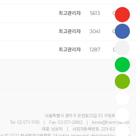
최고관리자
5613
02-23
최고관리자
3041
03-20
최고관리자
1287
02-10
서울특별시 관악구 은천로25길 33 구암프라자 5층
Tel. 02-571-1195 | Fax. 02-571-2882 | keea@hanmail.net
대표: 남상덕 | 사업자등록번호: 229-82-00873
ht © 2022 한국환경교육협회. All rights reserved.
designed by dsso.kr